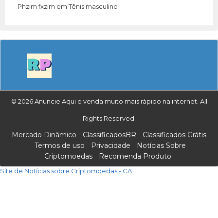
Phzim fxzim
em
Tênis masculino
© 2026 Anuncie Aqui e venda muito mais rápido na internet. All
Rights Reserved.
Mercado Dinâmico
ClassificadosBR
Classificados Grátis
Termos de uso
Privacidade
Notícias Sobre
Criptomoedas
Recomenda Produto
Site de Notícias sobre Criptomoedas - CA