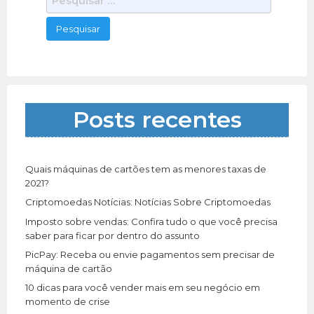
e
s
q
u
i
s
a
Posts recentes
r
p
o
r
Quais máquinas de cartões tem as menores taxas de
:
2021?
Criptomoedas Notícias: Notícias Sobre Criptomoedas
Imposto sobre vendas: Confira tudo o que você precisa
saber para ficar por dentro do assunto
PicPay: Receba ou envie pagamentos sem precisar de
máquina de cartão
10 dicas para você vender mais em seu negócio em
momento de crise