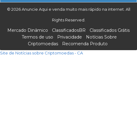
© 2026 Anuncie Aqui e venda muito mais rápido na internet. All
Rights Reserved.
Mercado Dinâmico
ClassificadosBR
Classificados Grátis
Termos de uso
Privacidade
Notícias Sobre
Criptomoedas
Recomenda Produto
Site de Notícias sobre Criptomoedas - CA