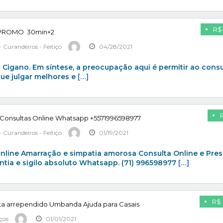
R$
o PROMO 30min+2
 Curandeiros - Feitiço
04/28/2021
Cigano. Em síntese, a preocupação aqui é permitir ao cons
ue julgar melhores e
[…]
Consultas Online Whatsapp +5571996598977
 Curandeiros - Feitiço
01/19/2021
nline Amarração e simpatia amorosa Consulta Online e Pres
tia e sigilo absoluto Whatsapp. (71) 996598977
[…]
R$ 
a arrependido Umbanda Ajuda para Casais
iços
01/01/2021