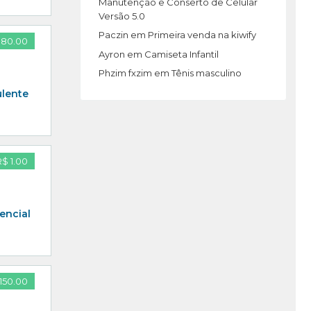
Manutenção e Conserto de Celular
Versão 5.0
Paczin
em
Primeira venda na kiwify
 80.00
Ayron
em
Camiseta Infantil
Phzim fxzim
em
Tênis masculino
ulente
R$ 1.00
encial
150.00