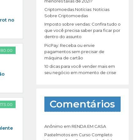
r
menores taxas de 2021?
:
Criptomoedas Notícias: Notícias
Sobre Criptomoedas
arot no
Imposto sobre vendas: Confira tudo o
que você precisa saber para ficar por
dentro do assunto
PicPay: Receba ou envie
 80.00
pagamentos sem precisar de
máquina de cartão
10 dicas para você vender mais em
seu negócio em momento de crise
ão
Comentários
173.00
Anônimo
em
RENDA EM CASA
ulente
Pastelmotos
em
Curso Completo