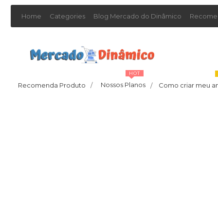
Home
Categories
Blog Mercado do Dinâmico
Recomen
HOT
Nossos Planos
Recomenda Produto
/
Como criar meu a
/