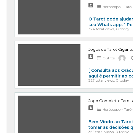
Horóscopo - Tarô -
O Tarot pode ajudar
seu Whats app. 1 P
324 total views, 0 today
Jogos de Tarot Cigano
Outros
[ Consulta aos Orác
aqui é permitir ao 
327 total views, 0 today
Jogo Completo: Tarot
Horóscopo - Tarô -
Bem-Vindo ao Tarot 
tomar as decisões q
352 total views, 0 today