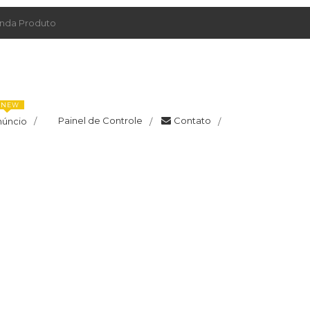
da Produto
NEW
Painel de Controle
Contato
núncio
/
/
/