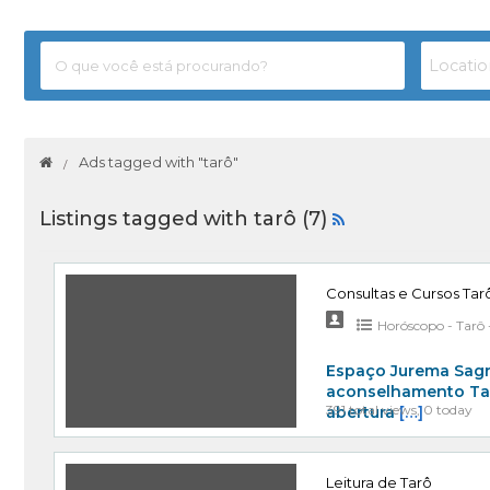
Ads tagged with "tarô"
Listings tagged with tarô (7)
Consultas e Cursos Tar
Horóscopo - Tarô -
Espaço Jurema Sagr
aconselhamento Tar
391 total views, 0 today
abertura
[…]
Leitura de Tarô