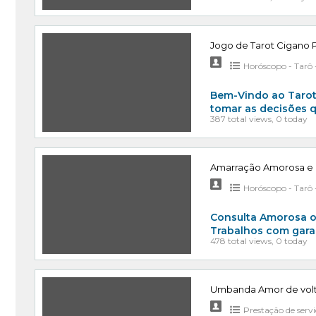
Jogo de Tarot Cigan
Horóscopo - Tarô -
Bem-Vindo ao Tarot 
tomar as decisões q
387 total views, 0 today
Amarração Amorosa e 
Horóscopo - Tarô -
Consulta Amorosa o
Trabalhos com garan
478 total views, 0 today
Umbanda Amor de volt
Prestação de serv