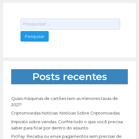
decoração de festa infantil
Brinquedos - Jogos - Figurinhas
P
02/25/2021
e
A BruBe Decorações- trabalhamos com todo os
s
tipos de decoração com muita dedicação e
q
carinho para que sua festa/evento se
[…]
417 total views, 0 today
u
i
s
a
Posts recentes
r
p
o
r
Quais máquinas de cartões tem as menores taxas de
:
2021?
Criptomoedas Notícias: Notícias Sobre Criptomoedas
Imposto sobre vendas: Confira tudo o que você precisa
saber para ficar por dentro do assunto
PicPay: Receba ou envie pagamentos sem precisar de