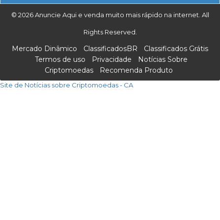
© 2026 Anuncie Aqui e venda muito mais rápido na internet. All
Rights Reserved.
Mercado Dinâmico
ClassificadosBR
Classificados Grátis
Termos de uso
Privacidade
Notícias Sobre
Criptomoedas
Recomenda Produto
Site de Notícias sobre Criptomoedas - CA