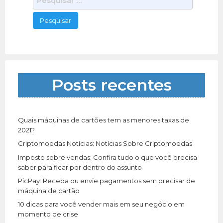
e
s
q
u
i
s
a
Posts recentes
r
p
o
r
Quais máquinas de cartões tem as menores taxas de
:
2021?
Criptomoedas Notícias: Notícias Sobre Criptomoedas
Imposto sobre vendas: Confira tudo o que você precisa
saber para ficar por dentro do assunto
PicPay: Receba ou envie pagamentos sem precisar de
máquina de cartão
10 dicas para você vender mais em seu negócio em
momento de crise