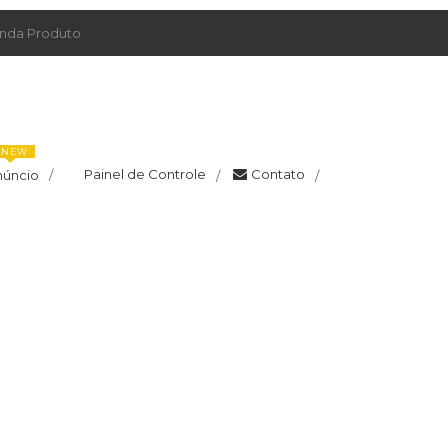
da Produto
NEW
Painel de Controle
Contato
núncio
/
/
/