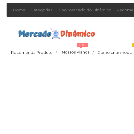
Home
Categories
Blog Mercado do Dinâmico
Recomen
HOT
Nossos Planos
Recomenda Produto
/
Como criar meu a
/