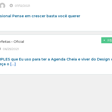
07/12/2021
sional Pense em crescer basta você querer
R$
eitas – Oficial
06/25/2021
LES que Eu uso para ter a Agenda Cheia e viver do Design 
eça o
[…]