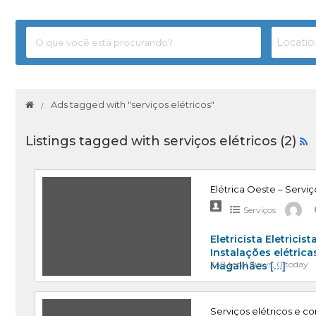
Ads tagged with "serviços elétricos"
Listings tagged with serviços elétricos (2)
Elétrica Oeste – Serviç
Serviços
Eletricista Eletricis
Instalações elétrica
348 total views, 0 today
Magalhães
[…]
Serviços elétricos e co