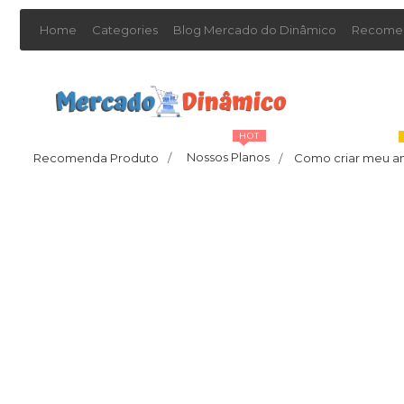
Home
Categories
Blog Mercado do Dinâmico
Recomen
HOT
Nossos Planos
Recomenda Produto
/
Como criar meu a
/