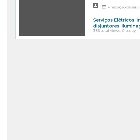
Prestação de serv
Serviços Elétricos: 
disjuntores, ilumin
366 total views, 0 today