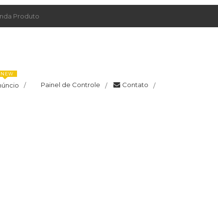
da Produto
NEW
Painel de Controle
Contato
núncio
/
/
/