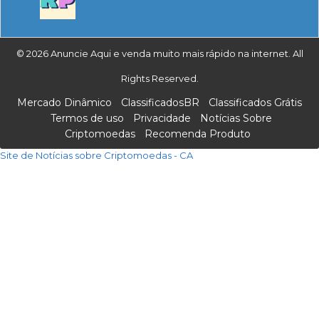
© 2026 Anuncie Aqui e venda muito mais rápido na internet. All
Rights Reserved.
Mercado Dinâmico
ClassificadosBR
Classificados Grátis
Termos de uso
Privacidade
Notícias Sobre
Criptomoedas
Recomenda Produto
Site de Notícias sobre Criptomoedas - CA