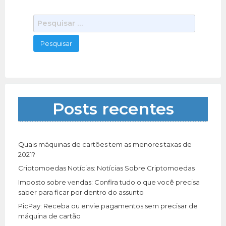
Outros Serviços
05/19/2021
Estamos há 15 anos no mercado, prestando
P
serviços de digitação e outros, com qualidade e
e
profissionalismo. Nossos serviços de digitação
313 total views, 0 today
s
[…]
q
u
i
s
a
Posts recentes
r
p
o
r
Quais máquinas de cartões tem as menores taxas de
:
2021?
Criptomoedas Notícias: Notícias Sobre Criptomoedas
Imposto sobre vendas: Confira tudo o que você precisa
saber para ficar por dentro do assunto
PicPay: Receba ou envie pagamentos sem precisar de
máquina de cartão