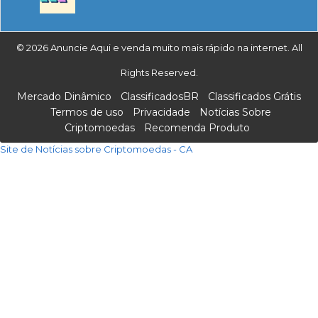
© 2026 Anuncie Aqui e venda muito mais rápido na internet. All
Rights Reserved.
Mercado Dinâmico
ClassificadosBR
Classificados Grátis
Termos de uso
Privacidade
Notícias Sobre
Criptomoedas
Recomenda Produto
Site de Notícias sobre Criptomoedas - CA