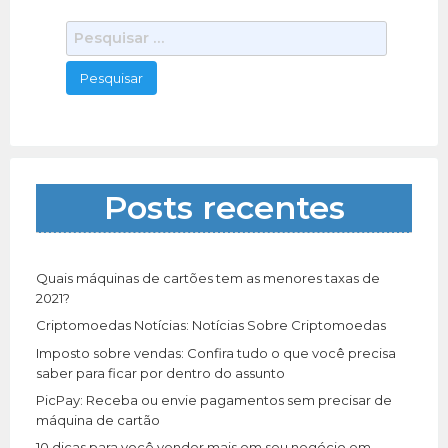
tubulações de PVC,
[…]
P
e
s
q
u
i
s
a
Posts recentes
r
p
o
r
Quais máquinas de cartões tem as menores taxas de
:
2021?
Criptomoedas Notícias: Notícias Sobre Criptomoedas
Imposto sobre vendas: Confira tudo o que você precisa
saber para ficar por dentro do assunto
PicPay: Receba ou envie pagamentos sem precisar de
máquina de cartão
10 dicas para você vender mais em seu negócio em