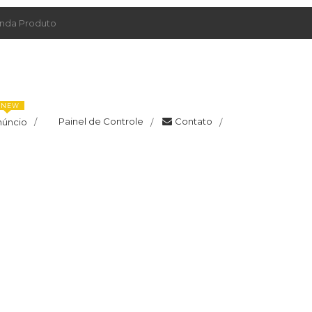
da Produto
NEW
Painel de Controle
Contato
núncio
/
/
/