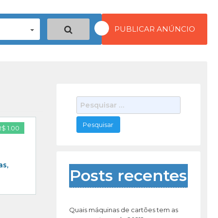
PUBLICAR ANÚNCIO
P
e
s
R$ 1.00
q
u
i
as,
s
Posts recentes
a
r
p
o
Quais máquinas de cartões tem as