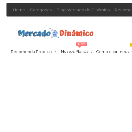
Home
Categories
Blog Mercado do Dinâmico
Recomen
HOT
Nossos Planos
Recomenda Produto
/
Como criar meu a
/