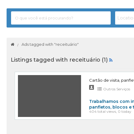
Ads tagged with "receituário"
Listings tagged with receituário (1)
Cartão de visita, panfle
Outros Serviços
Trabalhamos com imp
panfletos, blocos e
404 total views, 0 today