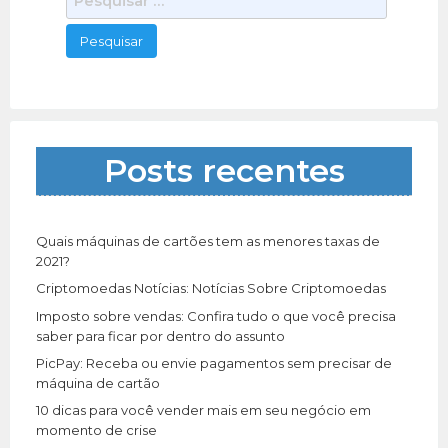
e
s
q
u
i
s
a
Posts recentes
r
p
o
r
Quais máquinas de cartões tem as menores taxas de
:
2021?
Criptomoedas Notícias: Notícias Sobre Criptomoedas
Imposto sobre vendas: Confira tudo o que você precisa
saber para ficar por dentro do assunto
PicPay: Receba ou envie pagamentos sem precisar de
máquina de cartão
10 dicas para você vender mais em seu negócio em
momento de crise