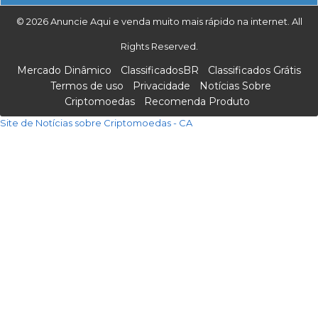
© 2026 Anuncie Aqui e venda muito mais rápido na internet. All
Rights Reserved.
Mercado Dinâmico
ClassificadosBR
Classificados Grátis
Termos de uso
Privacidade
Notícias Sobre
Criptomoedas
Recomenda Produto
Site de Notícias sobre Criptomoedas - CA