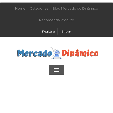
Home
Categories
Blog Mercado do Dinâmico
Recomenda Produto
Registrar
Entrar
Toggle
navigation