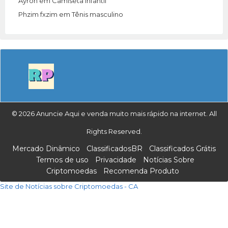
Ayron
em
Camiseta Infantil
Phzim fxzim
em
Tênis masculino
© 2026 Anuncie Aqui e venda muito mais rápido na internet. All
Rights Reserved.
Mercado Dinâmico
ClassificadosBR
Classificados Grátis
Termos de uso
Privacidade
Notícias Sobre
Criptomoedas
Recomenda Produto
Site de Notícias sobre Criptomoedas - CA