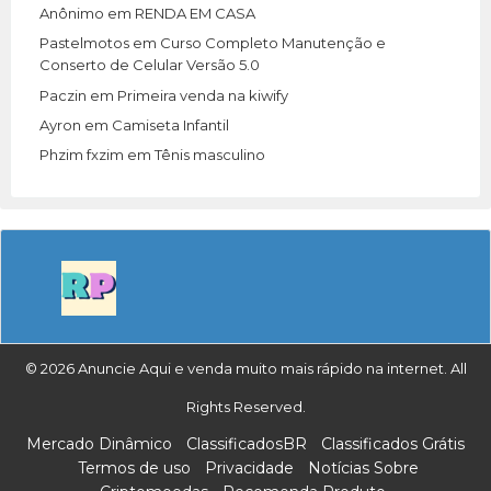
Anônimo
em
RENDA EM CASA
Pastelmotos
em
Curso Completo Manutenção e
Conserto de Celular Versão 5.0
Paczin
em
Primeira venda na kiwify
Ayron
em
Camiseta Infantil
Phzim fxzim
em
Tênis masculino
© 2026 Anuncie Aqui e venda muito mais rápido na internet. All
Rights Reserved.
Mercado Dinâmico
ClassificadosBR
Classificados Grátis
Termos de uso
Privacidade
Notícias Sobre