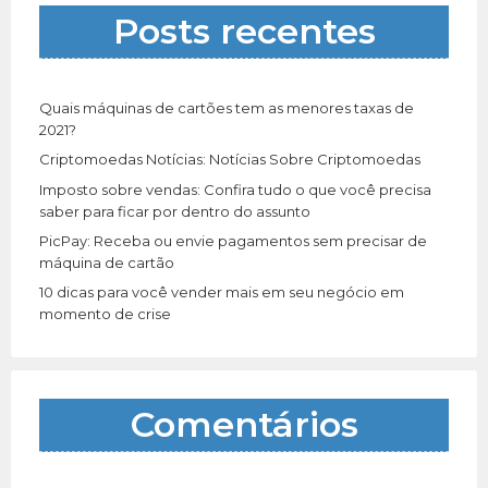
a
Posts recentes
r
p
o
r
Quais máquinas de cartões tem as menores taxas de
:
2021?
Criptomoedas Notícias: Notícias Sobre Criptomoedas
Imposto sobre vendas: Confira tudo o que você precisa
saber para ficar por dentro do assunto
PicPay: Receba ou envie pagamentos sem precisar de
máquina de cartão
10 dicas para você vender mais em seu negócio em
momento de crise
Comentários