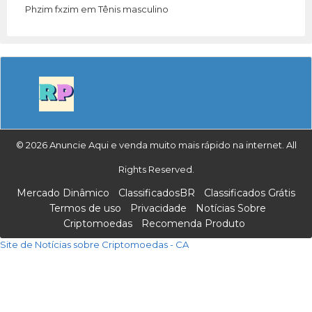
Phzim fxzim
em
Tênis masculino
© 2026 Anuncie Aqui e venda muito mais rápido na internet. All
Rights Reserved.
Mercado Dinâmico
ClassificadosBR
Classificados Grátis
Termos de uso
Privacidade
Notícias Sobre
Criptomoedas
Recomenda Produto
Site de Notícias sobre Criptomoedas - CA