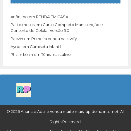
Anônimo
em
RENDA EM CASA
Pastelmotos
em
Curso Completo Manutenção e
Conserto de Celular Versão 5.0
Paczin
em
Primeira venda na kiwify
Ayron
em
Camiseta Infantil
Phzim fxzim
em
Tênis masculino
© 2026 Anuncie Aqui e venda muito mais rápido na internet. All
Rights Reserved.