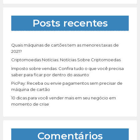
i
s
a
Posts recentes
r
p
o
r
Quais máquinas de cartões tem as menores taxas de
:
2021?
Criptomoedas Notícias: Notícias Sobre Criptomoedas
Imposto sobre vendas: Confira tudo o que você precisa
saber para ficar por dentro do assunto
PicPay: Receba ou envie pagamentos sem precisar de
máquina de cartão
10 dicas para você vender mais em seu negócio em
momento de crise
Comentários