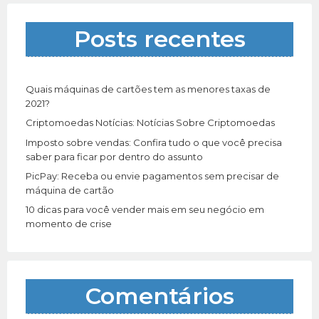
s
a
Posts recentes
r
p
o
r
Quais máquinas de cartões tem as menores taxas de
:
2021?
Criptomoedas Notícias: Notícias Sobre Criptomoedas
Imposto sobre vendas: Confira tudo o que você precisa
saber para ficar por dentro do assunto
PicPay: Receba ou envie pagamentos sem precisar de
máquina de cartão
10 dicas para você vender mais em seu negócio em
momento de crise
Comentários