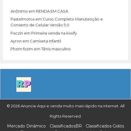
Anônimo
em
RENDA EM CASA
Pastelmotos
em
Curso Completo Manutenção e
Conserto de Celular Versão 5.0
Paczin
em
Primeira venda na kiwify
Ayron
em
Camiseta Infantil
Phzim fxzim
em
Tênis masculino
© 2026 Anuncie Aqui e venda muito mais rápido na internet. All
Rights Reserved.
Mercado Dinâmico
ClassificadosBR
Classificados Grátis