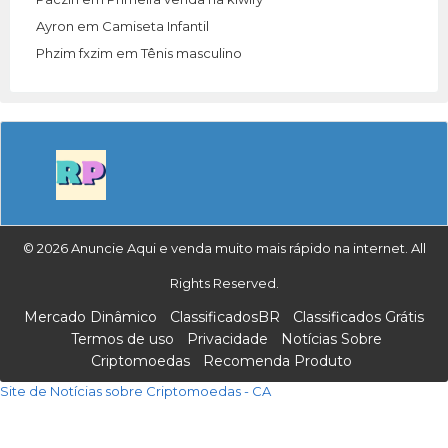
Ayron
em
Camiseta Infantil
Phzim fxzim
em
Tênis masculino
© 2026 Anuncie Aqui e venda muito mais rápido na internet. All
Rights Reserved.
Mercado Dinâmico
ClassificadosBR
Classificados Grátis
Termos de uso
Privacidade
Notícias Sobre
Criptomoedas
Recomenda Produto
Site de Notícias sobre Criptomoedas - CA