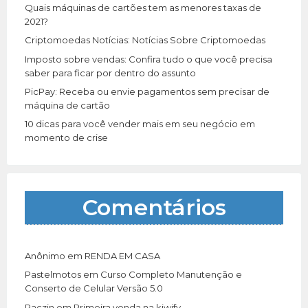
r
Quais máquinas de cartões tem as menores taxas de
:
2021?
Criptomoedas Notícias: Notícias Sobre Criptomoedas
Imposto sobre vendas: Confira tudo o que você precisa
saber para ficar por dentro do assunto
PicPay: Receba ou envie pagamentos sem precisar de
máquina de cartão
10 dicas para você vender mais em seu negócio em
momento de crise
Comentários
Anônimo
em
RENDA EM CASA
Pastelmotos
em
Curso Completo Manutenção e
Conserto de Celular Versão 5.0
Paczin
em
Primeira venda na kiwify