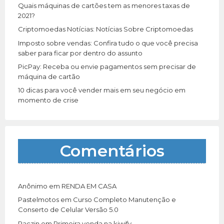
r
Quais máquinas de cartões tem as menores taxas de
:
2021?
Criptomoedas Notícias: Notícias Sobre Criptomoedas
Imposto sobre vendas: Confira tudo o que você precisa
saber para ficar por dentro do assunto
PicPay: Receba ou envie pagamentos sem precisar de
máquina de cartão
10 dicas para você vender mais em seu negócio em
momento de crise
Comentários
Anônimo
em
RENDA EM CASA
Pastelmotos
em
Curso Completo Manutenção e
Conserto de Celular Versão 5.0
Paczin
em
Primeira venda na kiwify