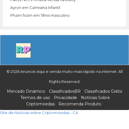
Ayron
em
Camiseta Infantil
Phzim fxzim
em
Tênis masculino
© 2026 Anuncie Aqui e venda muito mais rápido na internet. All
Rights Reserved.
Mercado Dinâmico
ClassificadosBR
Classificados Grátis
Termos de uso
Privacidade
Notícias Sobre
Criptomoedas
Recomenda Produto
Site de Notícias sobre Criptomoedas - CA