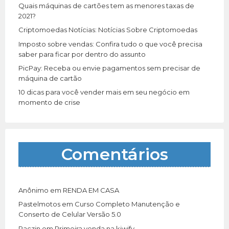
r
Quais máquinas de cartões tem as menores taxas de
:
2021?
Criptomoedas Notícias: Notícias Sobre Criptomoedas
Imposto sobre vendas: Confira tudo o que você precisa
saber para ficar por dentro do assunto
PicPay: Receba ou envie pagamentos sem precisar de
máquina de cartão
10 dicas para você vender mais em seu negócio em
momento de crise
Comentários
Anônimo
em
RENDA EM CASA
Pastelmotos
em
Curso Completo Manutenção e
Conserto de Celular Versão 5.0
Paczin
em
Primeira venda na kiwify