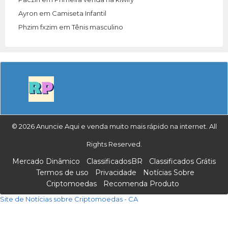
Ayron
em
Camiseta Infantil
Phzim fxzim
em
Tênis masculino
© 2026 Anuncie Aqui e venda muito mais rápido na internet. All
Rights Reserved.
Mercado Dinâmico
ClassificadosBR
Classificados Grátis
Termos de uso
Privacidade
Notícias Sobre
Criptomoedas
Recomenda Produto
Site de Notícias sobre Criptomoedas - CA