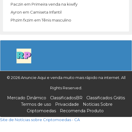
Paczin
em
Primeira venda na kiwify
Ayron
em
Camiseta Infantil
Phzim fxzim
em
Tênis masculino
© 2026 Anuncie Aqui e venda muito mais rápido na internet. All
Rights Reserved.
Mercado Dinâmico
ClassificadosBR
Classificados Grátis
Termos de uso
Privacidade
Notícias Sobre
Criptomoedas
Recomenda Produto
Site de Notícias sobre Criptomoedas - CA