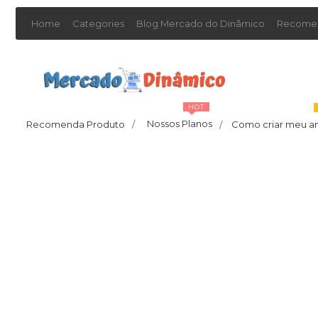
Home
Categories
Blog Mercado do Dinâmico
Recomen
HOT
Nossos Planos
Recomenda Produto
/
Como criar meu a
/