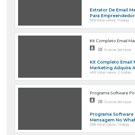
Extrator De Email Ma
Para Empreendedore
536 total views, 1 today
Kit Completo Email M
Outros Serviços
Kit Completo Email
Marketing Adquira 
499 total views, 0 today
Programa Software Po
Outros Serviços
Programa Software 
Mensagem No Whats
538 total views, 1 today