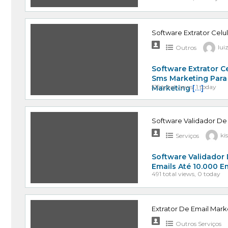
Software Extrator Celu
Outros
lui
Software Extrator C
Sms Marketing Para
515 total views, 1 today
Marketing
[…]
Software Validador De
Serviços
ki
Software Validador 
Emails Até 10.000 E
491 total views, 0 today
Extrator De Email Mark
Outros Serviços