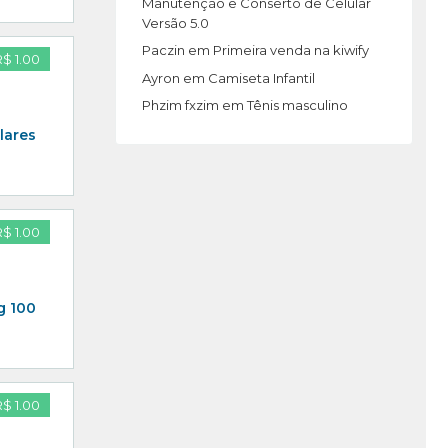
Manutenção e Conserto de Celular
Versão 5.0
Paczin
em
Primeira venda na kiwify
R$ 1.00
Ayron
em
Camiseta Infantil
Phzim fxzim
em
Tênis masculino
lares
R$ 1.00
g 100
R$ 1.00