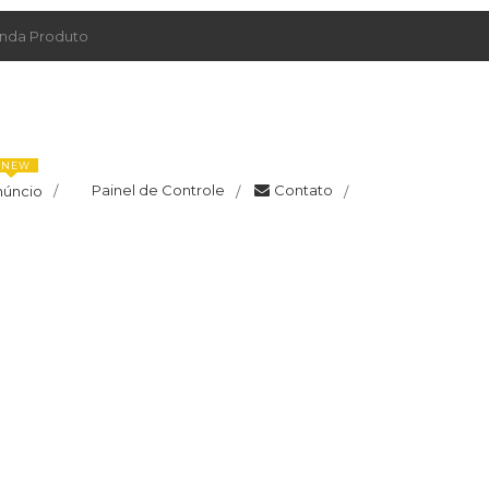
da Produto
NEW
Painel de Controle
Contato
núncio
/
/
/