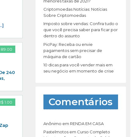
r
menores taxas de 2021?
:
Criptomoedas Notícias: Notícias
Sobre Criptomoedas
Imposto sobre vendas: Confira tudo o
…]
que você precisa saber para ficar por
dentro do assunto
PicPay: Receba ou envie
 89.00
pagamentos sem precisar de
máquina de cartão
10 dicas para você vender mais em
seu negócio em momento de crise
 De 240
s,
Comentários
R$ 1.00
Anônimo
em
RENDA EM CASA
 Zap
Pastelmotos
em
Curso Completo