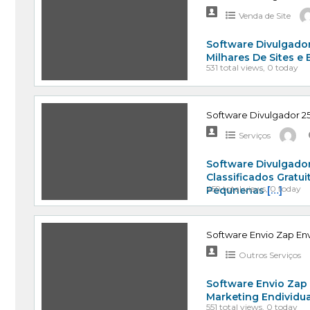
Venda de Site
Software Divulgador
Milhares De Sites e
531 total views, 0 today
Software Divulgador 25
Serviços
Software Divulgador
Classificados Gratu
459 total views, 0 today
Pequnenas
[…]
Software Envio Zap Env
Outros Serviços
Software Envio Zap
Marketing Endividu
551 total views, 0 today