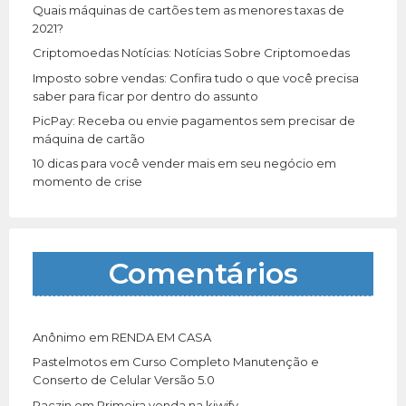
r
Quais máquinas de cartões tem as menores taxas de
:
2021?
Criptomoedas Notícias: Notícias Sobre Criptomoedas
Imposto sobre vendas: Confira tudo o que você precisa
saber para ficar por dentro do assunto
PicPay: Receba ou envie pagamentos sem precisar de
máquina de cartão
10 dicas para você vender mais em seu negócio em
momento de crise
Comentários
Anônimo
em
RENDA EM CASA
Pastelmotos
em
Curso Completo Manutenção e
Conserto de Celular Versão 5.0
Paczin
em
Primeira venda na kiwify