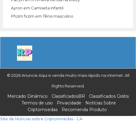
Ayron
em
Camiseta Infantil
Phzim fxzim
em
Tênis masculino
© 2026 Anuncie Aqui e venda muito mais rápido na internet. All
Rights Reserved.
Mercado Dinâmico
ClassificadosBR
Classificados Grátis
Termos de uso
Privacidade
Notícias Sobre
Criptomoedas
Recomenda Produto
Site de Notícias sobre Criptomoedas - CA