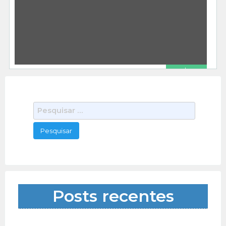
Outros Serviços
kisnomade
01/07/2021
Kit Completo Email Marketing Revenda Kit Ideal
Para Empreendedores em Geral Marketing
Adquira Agora Mesmo Copie e Cole No Navegador
500 total views, 1 today
[…]
R$ 1.00
Programa Software Postador Divulgador Envios Em Massa Whatsapp
Outros Serviços
kisnomade
12/18/2020
Programa Software Postador Divulgador Envios
P
Em Massa Whatsapp Sistema Envio Mensagem
e
No Whatsapp Marketing Adquira Agora Mesmo o
538 total views, 1 today
s
Serviço Copie
[…]
q
u
i
s
a
Posts recentes
r
p
o