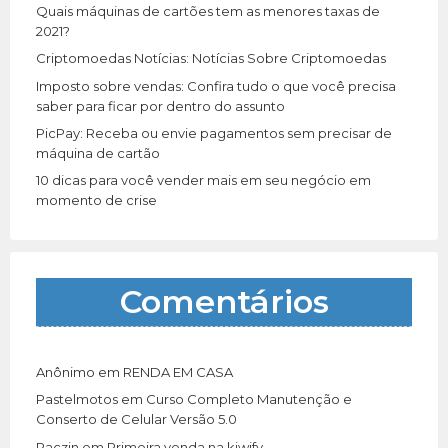
r
Quais máquinas de cartões tem as menores taxas de
:
2021?
Criptomoedas Notícias: Notícias Sobre Criptomoedas
Imposto sobre vendas: Confira tudo o que você precisa
saber para ficar por dentro do assunto
PicPay: Receba ou envie pagamentos sem precisar de
máquina de cartão
10 dicas para você vender mais em seu negócio em
momento de crise
Comentários
Anônimo
em
RENDA EM CASA
Pastelmotos
em
Curso Completo Manutenção e
Conserto de Celular Versão 5.0
Paczin
em
Primeira venda na kiwify