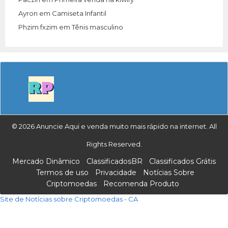
Ayron
em
Camiseta Infantil
Phzim fxzim
em
Tênis masculino
© 2026 Anuncie Aqui e venda muito mais rápido na internet. All
Rights Reserved.
Mercado Dinâmico
ClassificadosBR
Classificados Grátis
Termos de uso
Privacidade
Notícias Sobre
Criptomoedas
Recomenda Produto
Site de Notícias sobre Criptomoedas - CA