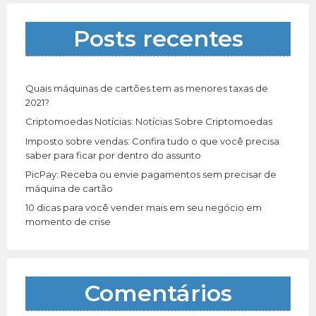
s
a
Posts recentes
r
p
o
r
Quais máquinas de cartões tem as menores taxas de
:
2021?
Criptomoedas Notícias: Notícias Sobre Criptomoedas
Imposto sobre vendas: Confira tudo o que você precisa
saber para ficar por dentro do assunto
PicPay: Receba ou envie pagamentos sem precisar de
máquina de cartão
10 dicas para você vender mais em seu negócio em
momento de crise
Comentários