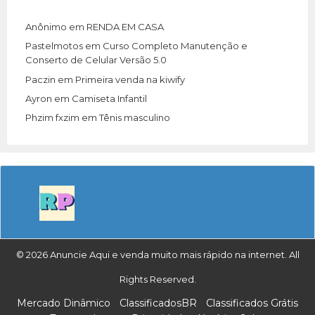
Anônimo
em
RENDA EM CASA
Pastelmotos
em
Curso Completo Manutenção e
Conserto de Celular Versão 5.0
Paczin
em
Primeira venda na kiwify
Ayron
em
Camiseta Infantil
Phzim fxzim
em
Tênis masculino
© 2026 Anuncie Aqui e venda muito mais rápido na internet. All
Rights Reserved.
Mercado Dinâmico
ClassificadosBR
Classificados Grátis