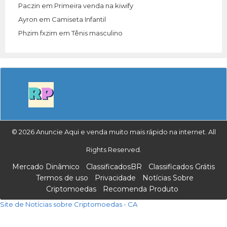
Paczin
em
Primeira venda na kiwify
Ayron
em
Camiseta Infantil
Phzim fxzim
em
Tênis masculino
© 2026 Anuncie Aqui e venda muito mais rápido na internet. All
Rights Reserved.
Mercado Dinâmico
ClassificadosBR
Classificados Grátis
Termos de uso
Privacidade
Notícias Sobre
Criptomoedas
Recomenda Produto
Site de Notícias sobre Criptomoedas - CA