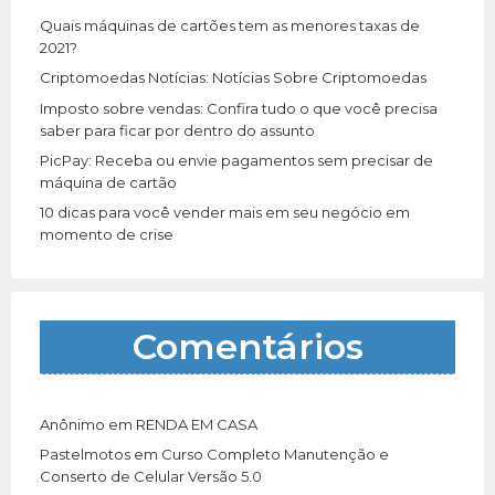
r
Quais máquinas de cartões tem as menores taxas de
:
2021?
Criptomoedas Notícias: Notícias Sobre Criptomoedas
Imposto sobre vendas: Confira tudo o que você precisa
saber para ficar por dentro do assunto
PicPay: Receba ou envie pagamentos sem precisar de
máquina de cartão
10 dicas para você vender mais em seu negócio em
momento de crise
Comentários
Anônimo
em
RENDA EM CASA
Pastelmotos
em
Curso Completo Manutenção e
Conserto de Celular Versão 5.0