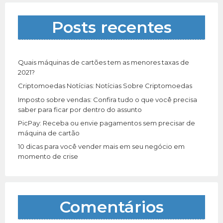
s
a
Posts recentes
r
p
o
r
Quais máquinas de cartões tem as menores taxas de
:
2021?
Criptomoedas Notícias: Notícias Sobre Criptomoedas
Imposto sobre vendas: Confira tudo o que você precisa
saber para ficar por dentro do assunto
PicPay: Receba ou envie pagamentos sem precisar de
máquina de cartão
10 dicas para você vender mais em seu negócio em
momento de crise
Comentários