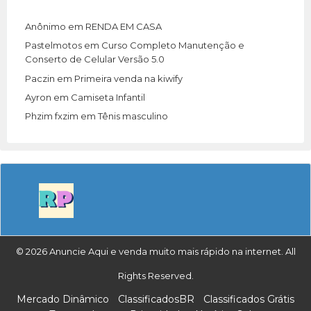
Anônimo
em
RENDA EM CASA
Pastelmotos
em
Curso Completo Manutenção e
Conserto de Celular Versão 5.0
Paczin
em
Primeira venda na kiwify
Ayron
em
Camiseta Infantil
Phzim fxzim
em
Tênis masculino
© 2026 Anuncie Aqui e venda muito mais rápido na internet. All
Rights Reserved.
Mercado Dinâmico
ClassificadosBR
Classificados Grátis