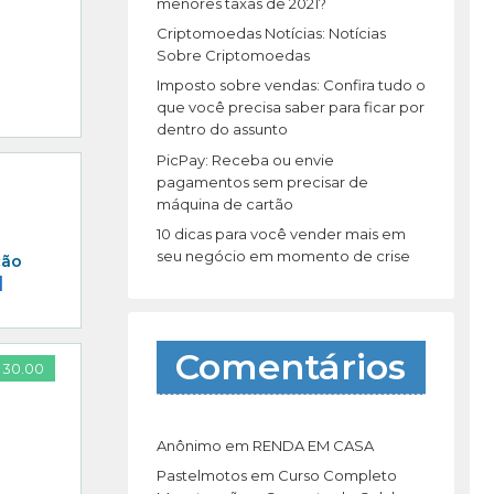
r
menores taxas de 2021?
:
Criptomoedas Notícias: Notícias
Sobre Criptomoedas
Imposto sobre vendas: Confira tudo o
que você precisa saber para ficar por
dentro do assunto
PicPay: Receba ou envie
pagamentos sem precisar de
máquina de cartão
10 dicas para você vender mais em
seu negócio em momento de crise
ção
]
Comentários
 30.00
Anônimo
em
RENDA EM CASA
Pastelmotos
em
Curso Completo