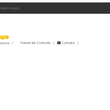
da Produto
NEW
Painel de Controle
Contato
núncio
/
/
/