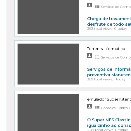
Serviços de Compu
Chega de travament
desfrute de todo se
393 total views, 0 today
Torrents Informática
Serviços de Compu
Serviços de Inform
preventiva Manuten
369 total views, 1 today
emulador Super Nitend
Consoles - Video
O Super NES Classi
igualzinho ao conso
409 total views, 0 today