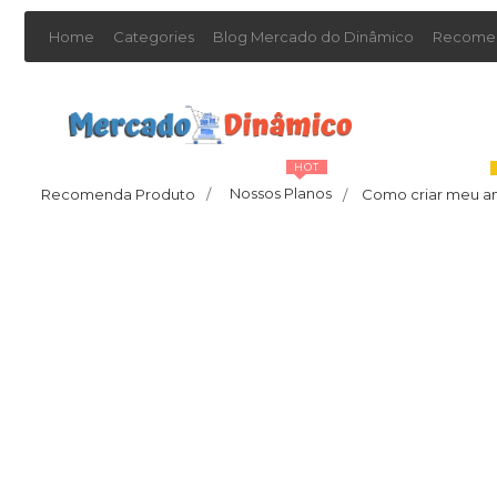
Home
Categories
Blog Mercado do Dinâmico
Recomen
HOT
Nossos Planos
Recomenda Produto
/
Como criar meu a
/