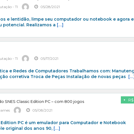
tação - TI
05/28/2021
os e lentidão, limpe seu computador ou notebook e agora e
u potencial. Realizamos a
[…]
tação - TI
05/17/2021
ática e Redes de Computadores Trabalhamos com: Manuten
ção corretiva Troca de Peças Instalação de novas peças
[…
R$
o SNES Classic Edition PC – com 800 jogos
 Games
05/08/2021
c Edition PC é um emulador para Computador e Notebook
le original dos anos 90,
[…]