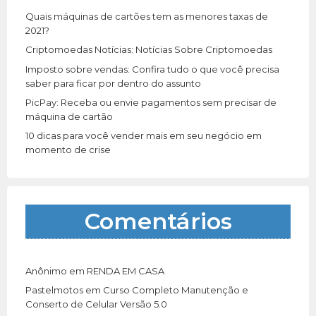
r
Quais máquinas de cartões tem as menores taxas de
:
2021?
Criptomoedas Notícias: Notícias Sobre Criptomoedas
Imposto sobre vendas: Confira tudo o que você precisa
saber para ficar por dentro do assunto
PicPay: Receba ou envie pagamentos sem precisar de
máquina de cartão
10 dicas para você vender mais em seu negócio em
momento de crise
Comentários
Anônimo
em
RENDA EM CASA
Pastelmotos
em
Curso Completo Manutenção e
Conserto de Celular Versão 5.0