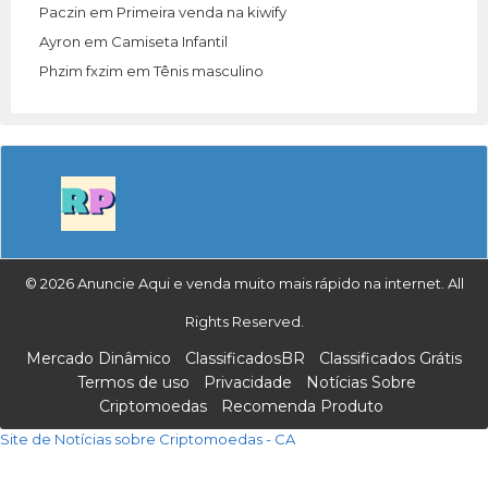
Paczin
em
Primeira venda na kiwify
Ayron
em
Camiseta Infantil
Phzim fxzim
em
Tênis masculino
© 2026 Anuncie Aqui e venda muito mais rápido na internet. All
Rights Reserved.
Mercado Dinâmico
ClassificadosBR
Classificados Grátis
Termos de uso
Privacidade
Notícias Sobre
Criptomoedas
Recomenda Produto
Site de Notícias sobre Criptomoedas - CA