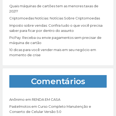
r
Quais máquinas de cartões tem as menores taxas de
:
2021?
Criptomoedas Notícias: Notícias Sobre Criptomoedas
Imposto sobre vendas: Confira tudo o que você precisa
saber para ficar por dentro do assunto
PicPay: Receba ou envie pagamentos sem precisar de
máquina de cartão
10 dicas para você vender mais em seu negócio em
momento de crise
Comentários
Anônimo
em
RENDA EM CASA
Pastelmotos
em
Curso Completo Manutenção e
Conserto de Celular Versão 5.0