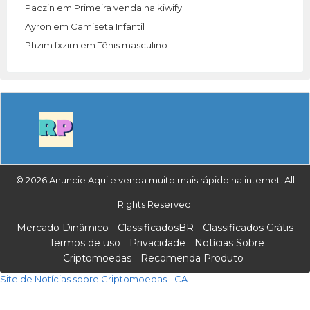
Paczin
em
Primeira venda na kiwify
Ayron
em
Camiseta Infantil
Phzim fxzim
em
Tênis masculino
© 2026 Anuncie Aqui e venda muito mais rápido na internet. All
Rights Reserved.
Mercado Dinâmico
ClassificadosBR
Classificados Grátis
Termos de uso
Privacidade
Notícias Sobre
Criptomoedas
Recomenda Produto
Site de Notícias sobre Criptomoedas - CA