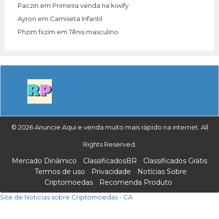
Paczin
em
Primeira venda na kiwify
Ayron
em
Camiseta Infantil
Phzim fxzim
em
Tênis masculino
© 2026 Anuncie Aqui e venda muito mais rápido na internet. All
Rights Reserved.
Mercado Dinâmico
ClassificadosBR
Classificados Grátis
Termos de uso
Privacidade
Notícias Sobre
Criptomoedas
Recomenda Produto
Site de Notícias sobre Criptomoedas - CA