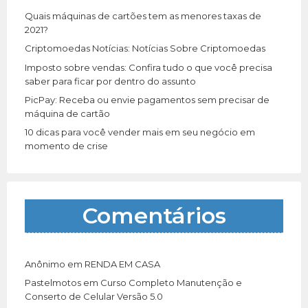
r
Quais máquinas de cartões tem as menores taxas de
:
2021?
Criptomoedas Notícias: Notícias Sobre Criptomoedas
Imposto sobre vendas: Confira tudo o que você precisa
saber para ficar por dentro do assunto
PicPay: Receba ou envie pagamentos sem precisar de
máquina de cartão
10 dicas para você vender mais em seu negócio em
momento de crise
Comentários
Anônimo
em
RENDA EM CASA
Pastelmotos
em
Curso Completo Manutenção e
Conserto de Celular Versão 5.0