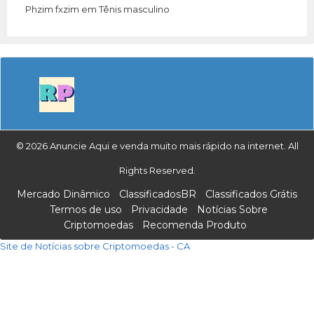
Phzim fxzim
em
Tênis masculino
© 2026 Anuncie Aqui e venda muito mais rápido na internet. All
Rights Reserved.
Mercado Dinâmico
ClassificadosBR
Classificados Grátis
Termos de uso
Privacidade
Notícias Sobre
Criptomoedas
Recomenda Produto
Site de Notícias sobre Criptomoedas - CA