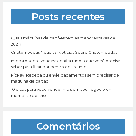
s
a
Posts recentes
r
p
o
r
Quais máquinas de cartões tem as menores taxas de
:
2021?
Criptomoedas Notícias: Notícias Sobre Criptomoedas
Imposto sobre vendas: Confira tudo o que você precisa
saber para ficar por dentro do assunto
PicPay: Receba ou envie pagamentos sem precisar de
máquina de cartão
10 dicas para você vender mais em seu negócio em
momento de crise
Comentários