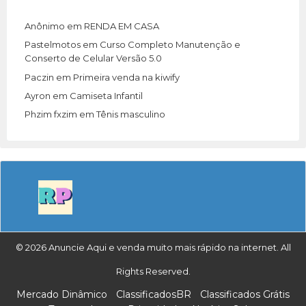
Anônimo
em
RENDA EM CASA
Pastelmotos
em
Curso Completo Manutenção e
Conserto de Celular Versão 5.0
Paczin
em
Primeira venda na kiwify
Ayron
em
Camiseta Infantil
Phzim fxzim
em
Tênis masculino
© 2026 Anuncie Aqui e venda muito mais rápido na internet. All
Rights Reserved.
Mercado Dinâmico
ClassificadosBR
Classificados Grátis