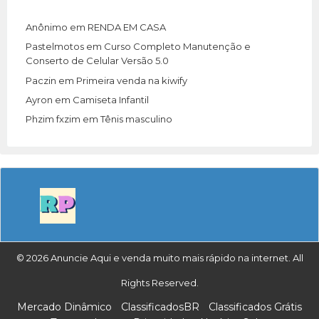
Anônimo
em
RENDA EM CASA
Pastelmotos
em
Curso Completo Manutenção e
Conserto de Celular Versão 5.0
Paczin
em
Primeira venda na kiwify
Ayron
em
Camiseta Infantil
Phzim fxzim
em
Tênis masculino
© 2026 Anuncie Aqui e venda muito mais rápido na internet. All
Rights Reserved.
Mercado Dinâmico
ClassificadosBR
Classificados Grátis