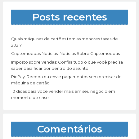
s
a
Posts recentes
r
p
o
r
Quais máquinas de cartões tem as menores taxas de
:
2021?
Criptomoedas Notícias: Notícias Sobre Criptomoedas
Imposto sobre vendas: Confira tudo o que você precisa
saber para ficar por dentro do assunto
PicPay: Receba ou envie pagamentos sem precisar de
máquina de cartão
10 dicas para você vender mais em seu negócio em
momento de crise
Comentários