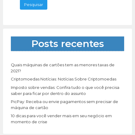
Mercado Pago, Point Pro, pode
[…]
1523 total views, 0 today
s
q
u
i
s
a
Posts recentes
r
p
o
r
Quais máquinas de cartões tem as menores taxas de
:
2021?
Criptomoedas Notícias: Notícias Sobre Criptomoedas
Imposto sobre vendas: Confira tudo o que você precisa
saber para ficar por dentro do assunto
PicPay: Receba ou envie pagamentos sem precisar de
máquina de cartão
10 dicas para você vender mais em seu negócio em
momento de crise