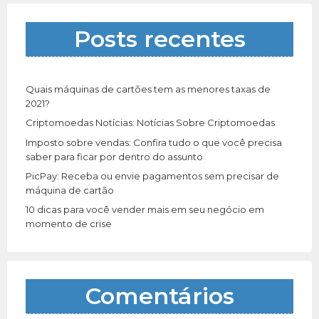
s
a
Posts recentes
r
p
o
r
Quais máquinas de cartões tem as menores taxas de
:
2021?
Criptomoedas Notícias: Notícias Sobre Criptomoedas
Imposto sobre vendas: Confira tudo o que você precisa
saber para ficar por dentro do assunto
PicPay: Receba ou envie pagamentos sem precisar de
máquina de cartão
10 dicas para você vender mais em seu negócio em
momento de crise
Comentários