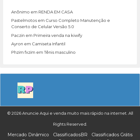
Anônimo
em
RENDA EM CASA
Pastelmotos
em
Curso Completo Manutenção e
Conserto de Celular Versão 5.0
Paczin
em
Primeira venda na kiwify
Ayron
em
Camiseta Infantil
Phzim fxzim
em
Tênis masculino
© 2026 Anuncie Aqui e venda muito mais rápido na internet. All
Rights Reserved.
Mercado Dinâmico
ClassificadosBR
Classificados Grátis