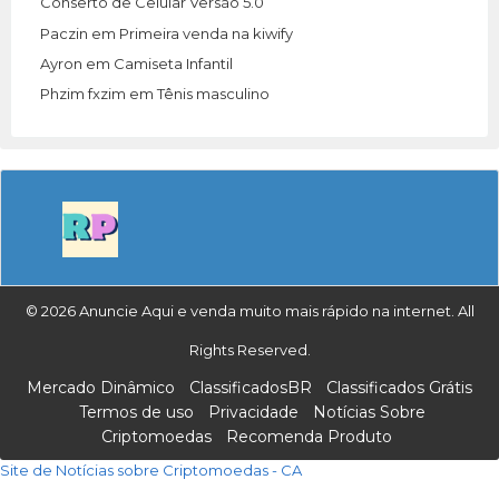
Conserto de Celular Versão 5.0
Paczin
em
Primeira venda na kiwify
Ayron
em
Camiseta Infantil
Phzim fxzim
em
Tênis masculino
© 2026 Anuncie Aqui e venda muito mais rápido na internet. All
Rights Reserved.
Mercado Dinâmico
ClassificadosBR
Classificados Grátis
Termos de uso
Privacidade
Notícias Sobre
Criptomoedas
Recomenda Produto
Site de Notícias sobre Criptomoedas - CA