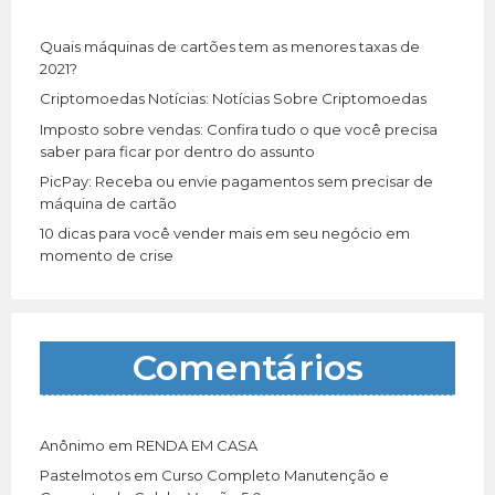
o
r
Quais máquinas de cartões tem as menores taxas de
:
2021?
Criptomoedas Notícias: Notícias Sobre Criptomoedas
Imposto sobre vendas: Confira tudo o que você precisa
saber para ficar por dentro do assunto
PicPay: Receba ou envie pagamentos sem precisar de
máquina de cartão
10 dicas para você vender mais em seu negócio em
momento de crise
Comentários
Anônimo
em
RENDA EM CASA
Pastelmotos
em
Curso Completo Manutenção e