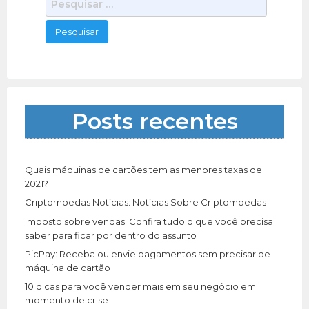
e
s
q
u
i
s
a
Posts recentes
r
p
o
r
Quais máquinas de cartões tem as menores taxas de
:
2021?
Criptomoedas Notícias: Notícias Sobre Criptomoedas
Imposto sobre vendas: Confira tudo o que você precisa
saber para ficar por dentro do assunto
PicPay: Receba ou envie pagamentos sem precisar de
máquina de cartão
10 dicas para você vender mais em seu negócio em
momento de crise