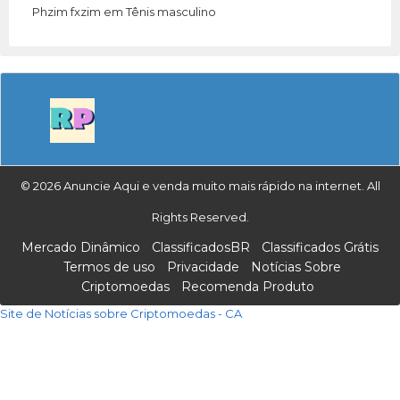
Phzim fxzim
em
Tênis masculino
© 2026 Anuncie Aqui e venda muito mais rápido na internet. All
Rights Reserved.
Mercado Dinâmico
ClassificadosBR
Classificados Grátis
Termos de uso
Privacidade
Notícias Sobre
Criptomoedas
Recomenda Produto
Site de Notícias sobre Criptomoedas - CA