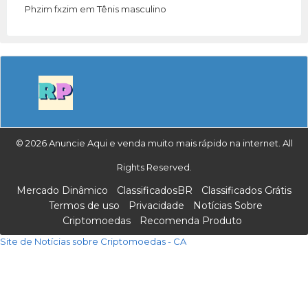
Phzim fxzim
em
Tênis masculino
© 2026 Anuncie Aqui e venda muito mais rápido na internet. All
Rights Reserved.
Mercado Dinâmico
ClassificadosBR
Classificados Grátis
Termos de uso
Privacidade
Notícias Sobre
Criptomoedas
Recomenda Produto
Site de Notícias sobre Criptomoedas - CA