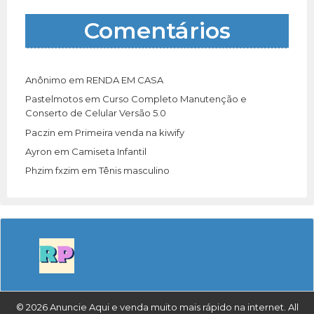
Comentários
Anônimo
em
RENDA EM CASA
Pastelmotos
em
Curso Completo Manutenção e
Conserto de Celular Versão 5.0
Paczin
em
Primeira venda na kiwify
Ayron
em
Camiseta Infantil
Phzim fxzim
em
Tênis masculino
© 2026 Anuncie Aqui e venda muito mais rápido na internet. All