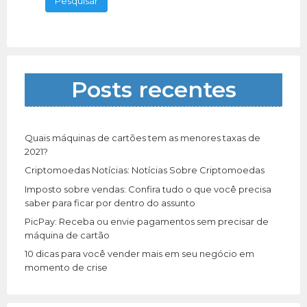
q
u
i
s
a
Posts recentes
r
p
o
r
Quais máquinas de cartões tem as menores taxas de
:
2021?
Criptomoedas Notícias: Notícias Sobre Criptomoedas
Imposto sobre vendas: Confira tudo o que você precisa
saber para ficar por dentro do assunto
PicPay: Receba ou envie pagamentos sem precisar de
máquina de cartão
10 dicas para você vender mais em seu negócio em
momento de crise