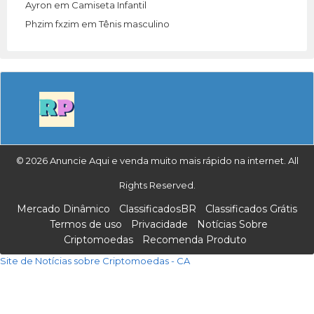
Ayron
em
Camiseta Infantil
Phzim fxzim
em
Tênis masculino
© 2026 Anuncie Aqui e venda muito mais rápido na internet. All
Rights Reserved.
Mercado Dinâmico
ClassificadosBR
Classificados Grátis
Termos de uso
Privacidade
Notícias Sobre
Criptomoedas
Recomenda Produto
Site de Notícias sobre Criptomoedas - CA