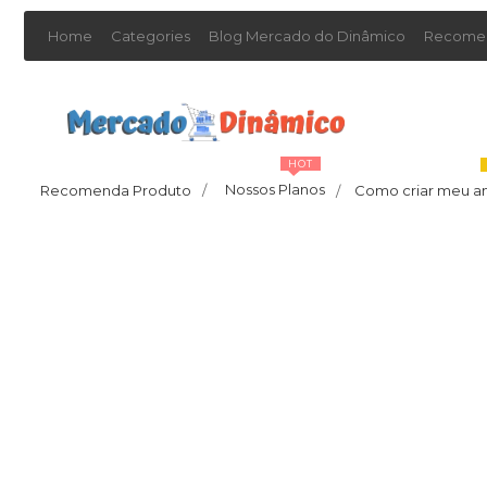
Home
Categories
Blog Mercado do Dinâmico
Recomen
HOT
Nossos Planos
Recomenda Produto
/
Como criar meu a
/