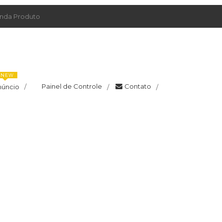
da Produto
NEW
Painel de Controle
Contato
núncio
/
/
/