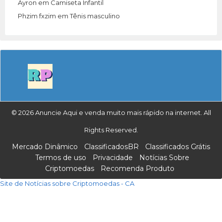
Ayron
em
Camiseta Infantil
Phzim fxzim
em
Tênis masculino
© 2026 Anuncie Aqui e venda muito mais rápido na internet. All
Rights Reserved.
Mercado Dinâmico
ClassificadosBR
Classificados Grátis
Termos de uso
Privacidade
Notícias Sobre
Criptomoedas
Recomenda Produto
Site de Notícias sobre Criptomoedas - CA