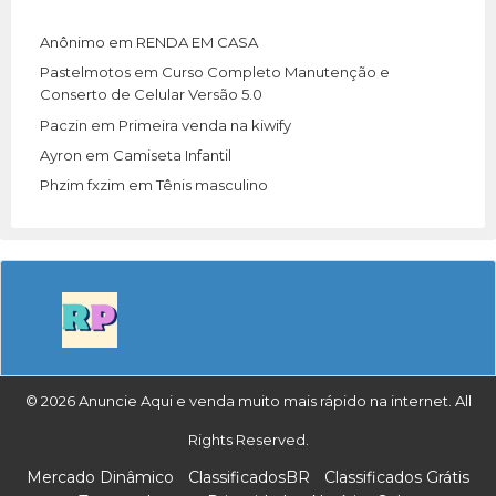
Anônimo
em
RENDA EM CASA
Pastelmotos
em
Curso Completo Manutenção e
Conserto de Celular Versão 5.0
Paczin
em
Primeira venda na kiwify
Ayron
em
Camiseta Infantil
Phzim fxzim
em
Tênis masculino
© 2026 Anuncie Aqui e venda muito mais rápido na internet. All
Rights Reserved.
Mercado Dinâmico
ClassificadosBR
Classificados Grátis