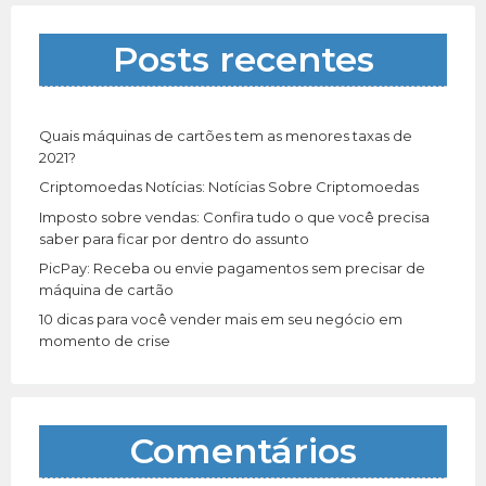
s
a
Posts recentes
r
p
o
r
Quais máquinas de cartões tem as menores taxas de
:
2021?
Criptomoedas Notícias: Notícias Sobre Criptomoedas
Imposto sobre vendas: Confira tudo o que você precisa
saber para ficar por dentro do assunto
PicPay: Receba ou envie pagamentos sem precisar de
máquina de cartão
10 dicas para você vender mais em seu negócio em
momento de crise
Comentários