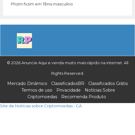
Phzim fxzim
em
Tênis masculino
© 2026 Anuncie Aqui e venda muito mais rápido na internet. All
Rights Reserved.
Mercado Dinâmico
ClassificadosBR
Classificados Grátis
Termos de uso
Privacidade
Notícias Sobre
Criptomoedas
Recomenda Produto
Site de Notícias sobre Criptomoedas - CA