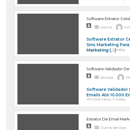
Software Extrator Celu
Outros
lui
Software Extrator C
Sms Marketing Para
514 total views, 0 today
Marketing
[…]
Software Validador De
Serviços
ki
Software Validador 
Emails Até 10.000 E
491 total views, 0 today
Extrator De Email Mark
Outros Serviços