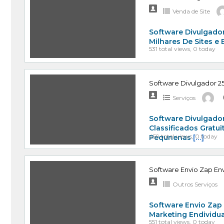
Venda de Site
Software Divulgador
Milhares De Sites e
531 total views, 0 today
Software Divulgador 25
Serviços
Software Divulgador
Classificados Gratu
459 total views, 0 today
Pequnenas
[…]
Software Envio Zap Env
Outros Serviços
Software Envio Zap
Marketing Endividu
551 total views, 0 today