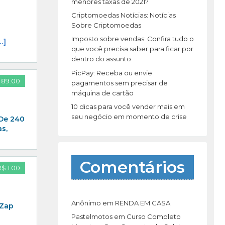
r
menores taxas de 2021?
:
Criptomoedas Notícias: Notícias
Sobre Criptomoedas
Imposto sobre vendas: Confira tudo o
…]
que você precisa saber para ficar por
dentro do assunto
PicPay: Receba ou envie
 89.00
pagamentos sem precisar de
máquina de cartão
10 dicas para você vender mais em
seu negócio em momento de crise
 De 240
s,
Comentários
R$ 1.00
Anônimo
em
RENDA EM CASA
 Zap
Pastelmotos
em
Curso Completo