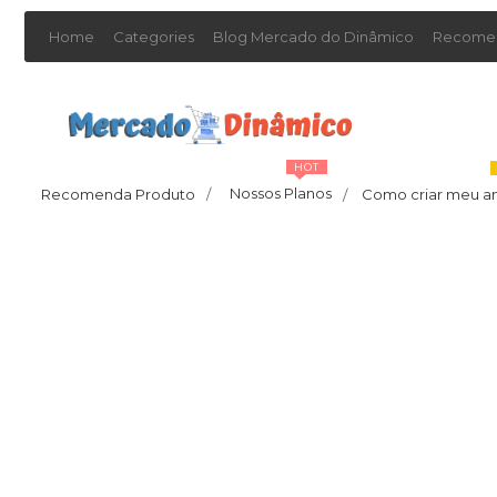
Home
Categories
Blog Mercado do Dinâmico
Recomen
HOT
Nossos Planos
Recomenda Produto
/
Como criar meu a
/