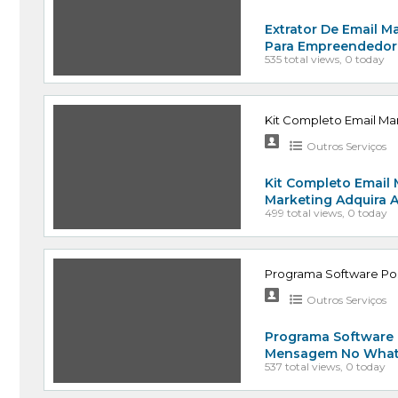
Extrator De Email Ma
Para Empreendedore
535 total views, 0 today
Kit Completo Email M
Outros Serviços
Kit Completo Email
Marketing Adquira 
499 total views, 0 today
Programa Software Po
Outros Serviços
Programa Software 
Mensagem No Whats
537 total views, 0 today