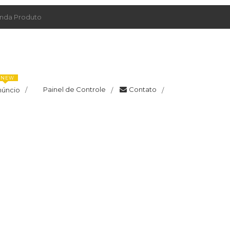
da Produto
NEW
Painel de Controle
Contato
núncio
/
/
/