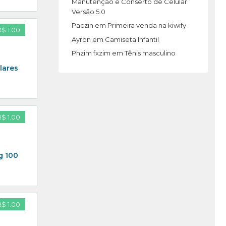
Manutenção e Conserto de Celular
Versão 5.0
Paczin
em
Primeira venda na kiwify
R$ 1.00
Ayron
em
Camiseta Infantil
Phzim fxzim
em
Tênis masculino
lares
R$ 1.00
g 100
R$ 1.00