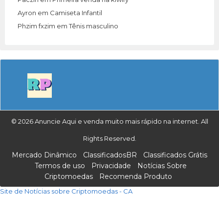
Ayron
em
Camiseta Infantil
Phzim fxzim
em
Tênis masculino
© 2026 Anuncie Aqui e venda muito mais rápido na internet. All
Rights Reserved.
Mercado Dinâmico
ClassificadosBR
Classificados Grátis
Termos de uso
Privacidade
Notícias Sobre
Criptomoedas
Recomenda Produto
Site de Notícias sobre Criptomoedas - CA