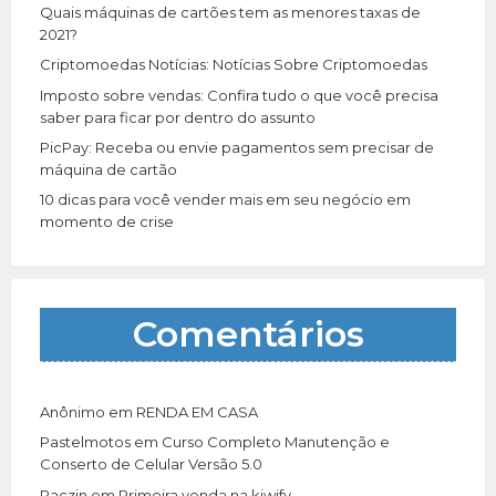
r
Quais máquinas de cartões tem as menores taxas de
:
2021?
Criptomoedas Notícias: Notícias Sobre Criptomoedas
Imposto sobre vendas: Confira tudo o que você precisa
saber para ficar por dentro do assunto
PicPay: Receba ou envie pagamentos sem precisar de
máquina de cartão
10 dicas para você vender mais em seu negócio em
momento de crise
Comentários
Anônimo
em
RENDA EM CASA
Pastelmotos
em
Curso Completo Manutenção e
Conserto de Celular Versão 5.0
Paczin
em
Primeira venda na kiwify