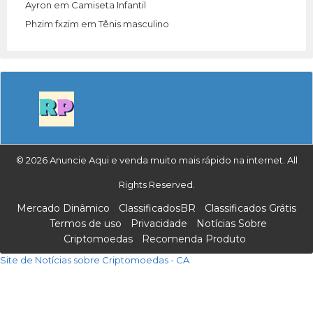
Ayron
em
Camiseta Infantil
Phzim fxzim
em
Tênis masculino
© 2026 Anuncie Aqui e venda muito mais rápido na internet. All
Rights Reserved.
Mercado Dinâmico
ClassificadosBR
Classificados Grátis
Termos de uso
Privacidade
Notícias Sobre
Criptomoedas
Recomenda Produto
Site de Notícias sobre Criptomoedas - CA